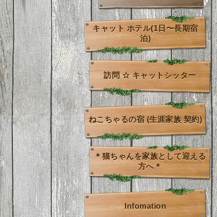
キャット ホテル(1日〜長期宿
泊)
訪問 ☆ キャットシッター
ねこちゃるの宿 (生涯家族 契約)
＊猫ちゃんを家族として迎える
方へ＊
Infomation