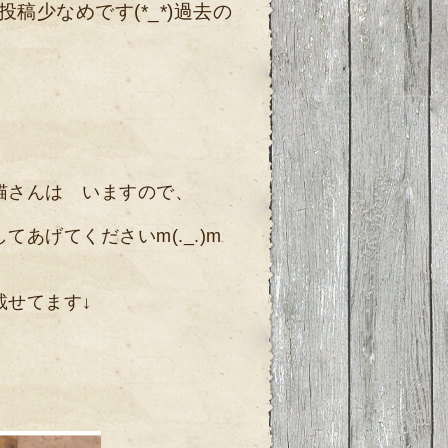
稿少なめです(*_*)過去の
猫さんは いますので、
あげてくださいm(._.)m
載せてます↓