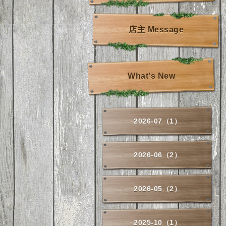
店主 Message
What's New
2026-07（1）
2026-06（2）
2026-05（2）
2025-10（1）