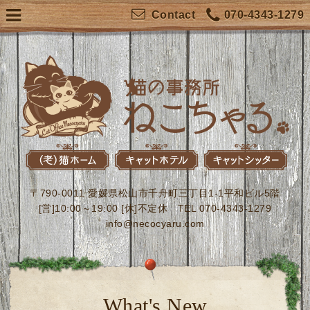
070-4343-1279
Contact
〒790-0011 愛媛県松山市千舟町三丁目1-1平和ビル5階
[営]10:00～19:00 [休]不定休 TEL 070-4343-1279
info@necocyaru.com
What's New