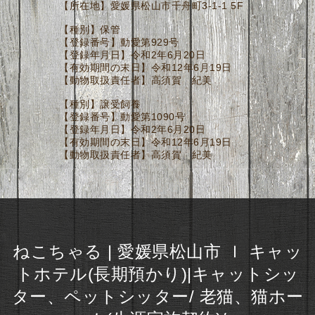
【所在地】愛媛県松山市千舟町3-1-1 5F
【種別】保管
【登録番号】動愛第929号
【登録年月日】令和2年6月20日
【有効期間の末日】令和12年6月19日
【動物取扱責任者】高須賀 紀美
【種別】譲受飼養
【登録番号】動愛第1090号
【登録年月日】令和2年6月20日
【有効期間の末日】令和12年6月19日
【動物取扱責任者】高須賀 紀美
ねこちゃる | 愛媛県松山市 ｌ キャッ
トホテル(長期預かり)|キャットシッ
ター、ペットシッター/ 老猫、猫ホー