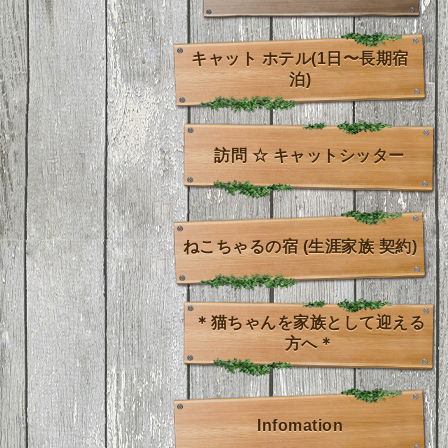
キャット ホテル(1日〜長期宿
泊)
訪問 ☆ キャットシッター
ねこちゃるの宿 (生涯家族 契約)
＊猫ちゃんを家族として迎える
方へ＊
Infomation