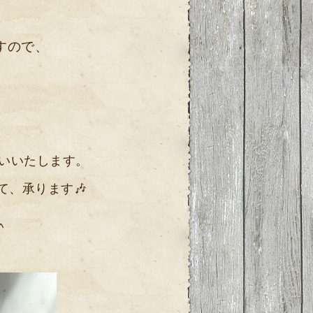
、
すので、
いいたします。
て、承ります🎶
^