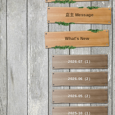
店主 Message
What's New
2026-07（1）
2026-06（2）
2026-05（2）
2025-10（1）