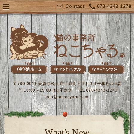
070-4343-1279
Contact
〒790-0011 愛媛県松山市千舟町三丁目1-1平和ビル5階
[営]10:00～19:00 [休]不定休 TEL 070-4343-1279
info@necocyaru.com
What's New