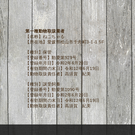
第一種動物取扱業者
【名称】ねこちゃる
【所在地】愛媛県松山市千舟町3-1-1 5F
【種別】保管
【登録番号】動愛第929号
【登録年月日】令和2年6月20日
【有効期間の末日】令和12年6月19日
【動物取扱責任者】高須賀 紀美
【種別】譲受飼養
【登録番号】動愛第1090号
【登録年月日】令和2年6月20日
【有効期間の末日】令和12年6月19日
【動物取扱責任者】高須賀 紀美